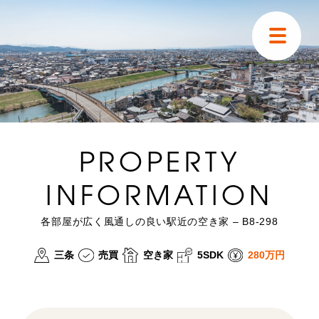
トップ
はじめての方へ
PROPERTY
物件検索
INFORMATION
空き家掲示板
各部屋が広く風通しの良い駅近の空き家 – B8-298
移住ストーリー
三条
売買
空き家
280万円
5SDK
ニュース
山林・農地