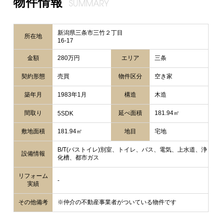
物件情報
SUMMARY
新潟県三条市三竹２丁目
所在地
16-17
金額
280万円
エリア
三条
契約形態
売買
物件区分
空き家
築年月
1983年1月
構造
木造
間取り
延べ面積
181.94㎡
5SDK
敷地面積
181.94㎡
地目
宅地
B/T(バストイレ)別室、トイレ、バス、電気、上水道、浄
設備情報
化槽、都市ガス
リフォーム
-
実績
その他備考
※仲介の不動産事業者がついている物件です