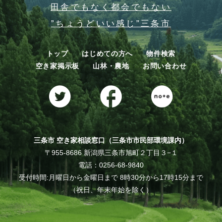
田舎でもなく都会でもない
”ちょうどいい感じ”三条市
トップ
はじめての方へ
物件検索
空き家掲示板
山林・農地
お問い合わせ
三条市 空き家相談窓口（三条市市民部環境課内）
〒955-8686 新潟県三条市旭町２丁目３−１
電話：0256-68-9840
受付時間:月曜日から金曜日まで 8時30分から17時15分まで
（祝日、年末年始を除く）