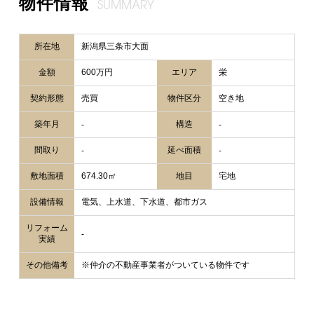
物件情報
SUMMARY
所在地
新潟県三条市大面
金額
600万円
エリア
栄
契約形態
売買
物件区分
空き地
築年月
構造
-
-
間取り
延べ面積
-
-
敷地面積
674.30㎡
地目
宅地
設備情報
電気、上水道、下水道、都市ガス
リフォーム
-
実績
その他備考
※仲介の不動産事業者がついている物件です