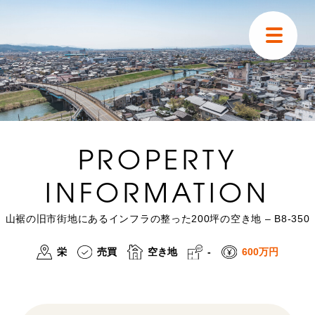
トップ
はじめての方へ
PROPERTY
物件検索
INFORMATION
空き家掲示板
山裾の旧市街地にあるインフラの整った200坪の空き地 – B8-350
移住ストーリー
栄
売買
空き地
600万円
-
ニュース
山林・農地