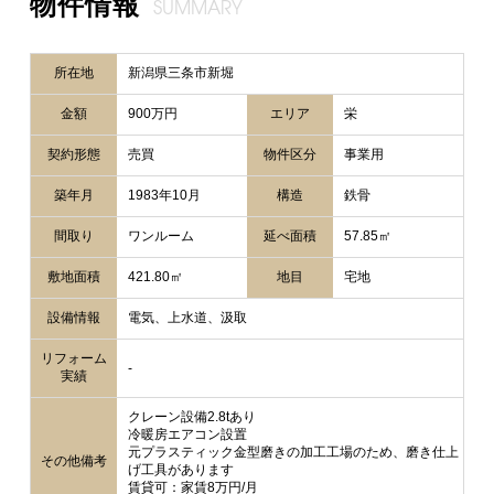
物件情報
SUMMARY
所在地
新潟県三条市新堀
金額
900万円
エリア
栄
契約形態
売買
物件区分
事業用
築年月
1983年10月
構造
鉄骨
間取り
ワンルーム
延べ面積
57.85㎡
敷地面積
421.80㎡
地目
宅地
設備情報
電気、上水道、汲取
リフォーム
-
実績
クレーン設備2.8tあり
冷暖房エアコン設置
元プラスティック金型磨きの加工工場のため、磨き仕上
その他備考
げ工具があります
賃貸可：家賃8万円/月