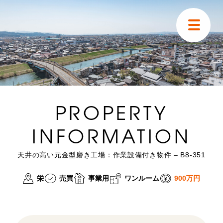
トップ
はじめての方へ
PROPERTY
物件検索
INFORMATION
空き家掲示板
天井の高い元金型磨き工場：作業設備付き物件 – B8-351
移住ストーリー
栄
売買
事業用
ワンルーム
900万円
ニュース
山林・農地