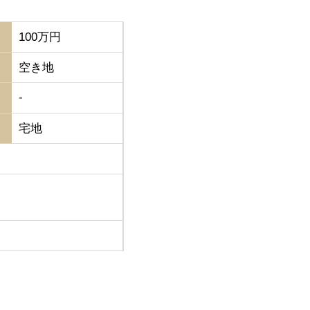
100万円
空き地
-
宅地