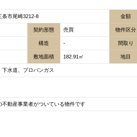
条市尾崎3212-8
金額
契約形態
売買
物件区分
-
構造
間取り
敷地面積
182.91㎡
地目
、下水道、プロパンガス
の不動産事業者がついている物件です