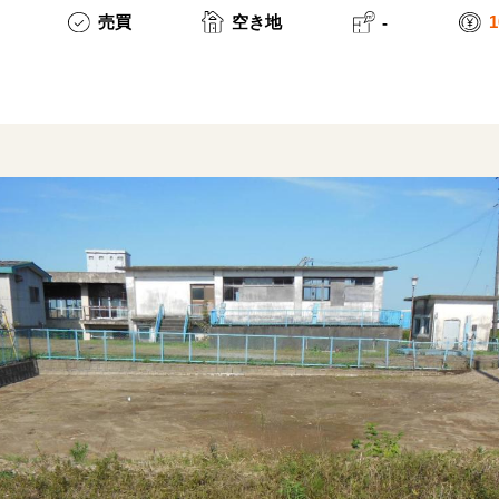
売買
空き地
-