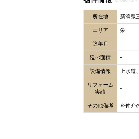
SUMMARY
所在地
新潟県三
エリア
栄
-
築年月
-
延べ面積
設備情報
上水道
リフォーム
-
実績
その他備考
※仲介