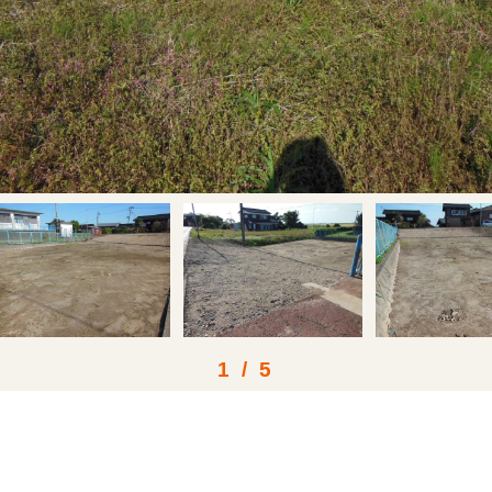
1
/
5