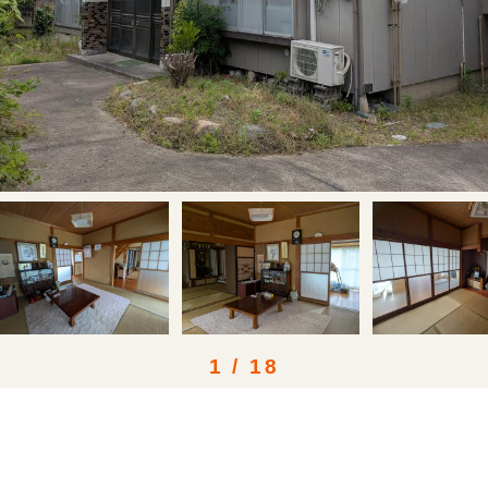
1
/
18