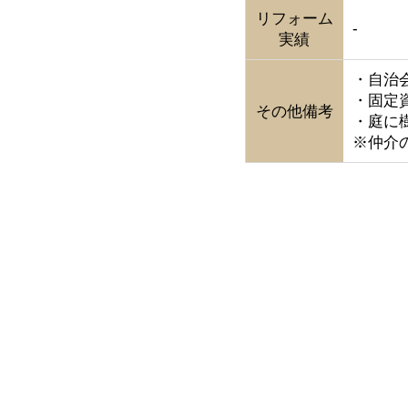
リフォーム
-
実績
・自治会
・固定資
その他備考
・庭に
※仲介