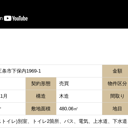
条市下保内1969-1
金額
契約形態
売買
物件区分
11月
構造
木造
間取り
㎡
敷地面積
480.06㎡
地目
(バストイレ)別室、トイレ2箇所、バス、電気、上水道、下水