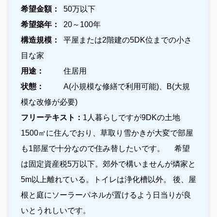
希望金額：
50万以下
希望築年：
20～100年
構造規模：
平屋または2階建の5DK位までの小さ
目な家
用途：
住居用
状態：
A(小規模な修繕で利用可能)、B(大規
模な改修が必要)
フリーテキスト：
1人暮らしですが9DKの土地
1500㎡に住んでおり、草取り雪かきが大変で部屋
も1部屋で十分なので住み替したいです。 希望
は固定資産税5万以下。郊外で構いませんが燐家と
5m以上離れている。トイレは浄化槽以外。 後、屋
根と庭にソーラーパネルが置けるよう日当りが良
いとうれしいです。