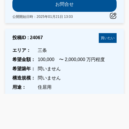
お問合せ
公開開始日時：2025年01月21日 13:03
投稿ID : 24067
買いたい
エリア：
三条
希望金額：
100,000 〜 2,000,000 万円程度
希望築年：
問いません
構造規模：
問いません
用途：
住居用
状態：
A(小規模な修繕で利用可能)、B(大規
模な改修が必要)
フリーテキスト：
丁寧に修繕をして、賃貸物件と
して再び活用出来る一戸建てを探しています。 古