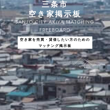
三条市
空き家掲示板
SANJO CITY AKIYA MATCHING
FREEBOARD
空き家を売買・貸借したい方のための
マッチング掲示板